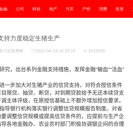
金融
公司
科技
地产
汽车
产经
消费
投资
支持力度稳定生猪生产
 实习生郭聿昕
2022-04-19 15:29:10
2515935
究，出台系列金融支持措施，发挥金融“输血”“活血”
进一步加大对生猪产业的信贷支持。对符合授信条件
盲目限贷、抽贷、断贷，对到期贷款给予无还本续贷支
下调主体评级，在原授信基础上不额外增加授信要求。
指导银行机构落实银行调整信贷规模报告制度。对省
地要调整信贷规模或提高信贷条件的，应提前与生产企
指导各地金融办、农业农村部门积极协调银企间的合理